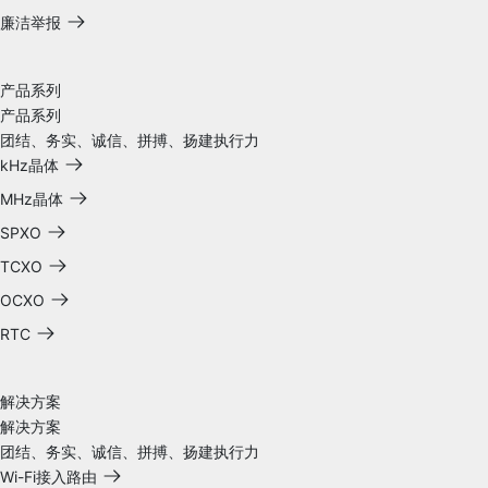
廉洁举报
产品系列
产品系列
团结、务实、诚信、拼搏、扬建执行力
kHz晶体
MHz晶体
SPXO
TCXO
OCXO
RTC
解决方案
解决方案
团结、务实、诚信、拼搏、扬建执行力
Wi-Fi接入路由